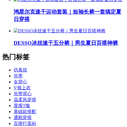
鸿星尔克速干运动套装｜短袖长裤一套搞定夏
日穿搭
DESSO冰丝速干五分裤｜男生夏日百搭神裤
热门标签
仿真丝
吊带
女背心
V领上衣
吊带背心
温柔风穿搭
显瘦T恤
基础款搭配
通勤穿搭
百搭打底衫