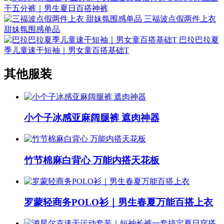
干五分裤｜男生夏日百搭神裤
三福波点假两件上衣
甜妹氛围感单品
巴拉巴拉夏
季儿童速干短袖｜男女童百搭基础T
其他服装
小个子冰感亚麻阔腿裤 遮肉神器
竹节棉麻白背心 万能内搭天花板
罗蒙轻商务POLO衫｜男生春夏万能百搭上衣