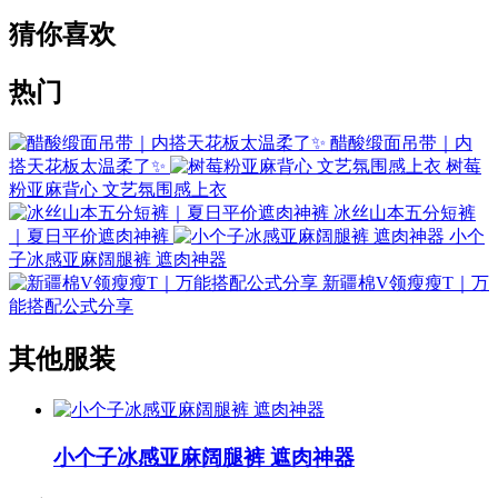
猜你喜欢
热门
醋酸缎面吊带｜内
搭天花板太温柔了✨
树莓
粉亚麻背心 文艺氛围感上衣
冰丝山本五分短裤
｜夏日平价遮肉神裤
小个
子冰感亚麻阔腿裤 遮肉神器
新疆棉V领瘦瘦T｜万
能搭配公式分享
其他服装
小个子冰感亚麻阔腿裤 遮肉神器