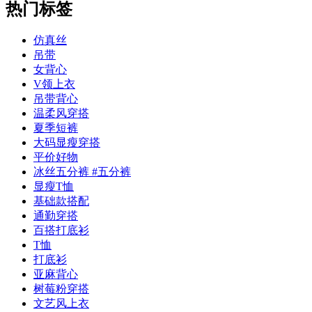
热门标签
仿真丝
吊带
女背心
V领上衣
吊带背心
温柔风穿搭
夏季短裤
大码显瘦穿搭
平价好物
冰丝五分裤 #五分裤
显瘦T恤
基础款搭配
通勤穿搭
百搭打底衫
T恤
打底衫
亚麻背心
树莓粉穿搭
文艺风上衣